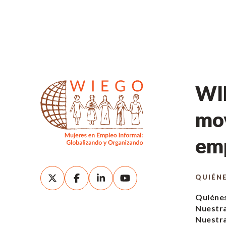
WIE
mov
emp
QUIÉN
Quiéne
Nuestra
Nuestr