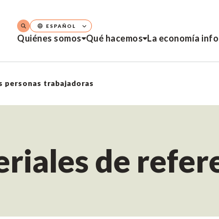
ESPAÑOL
Quiénes somos
Qué hacemos
La economía inf
as personas trabajadoras
riales de refer