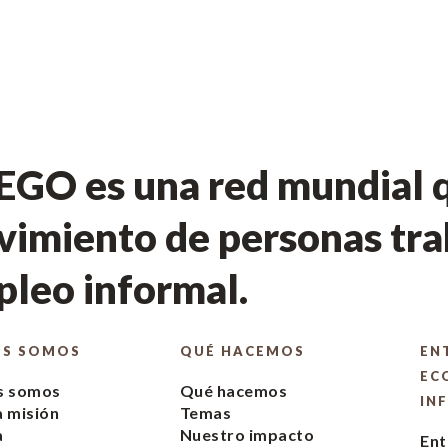
GO es una red mundial q
imiento de personas tra
leo informal.
ES SOMOS
QUÉ HACEMOS
EN
EC
s somos
Qué hacemos
IN
 misión
Temas
a
Nuestro impacto
Ent