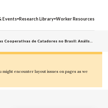
& Events
Research Library
Worker Resources
Impactos da pandemia de Covid-19 sobre a Reciclagem Inclusiva nas Cooperativas de Catadores no Brasil: Análise Comparativa 2020 – 2021
u might encounter layout issues on pages as we