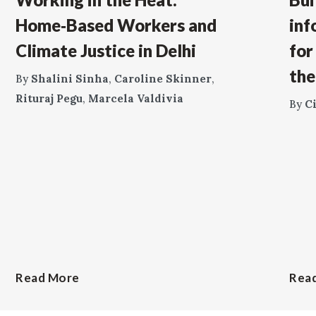
Home‑Based Workers and
inf
Climate Justice in Delhi
for
the
By
Shalini Sinha
,
Caroline Skinner
,
Rituraj Pegu
,
Marcela Valdivia
By
C
Read More
Rea