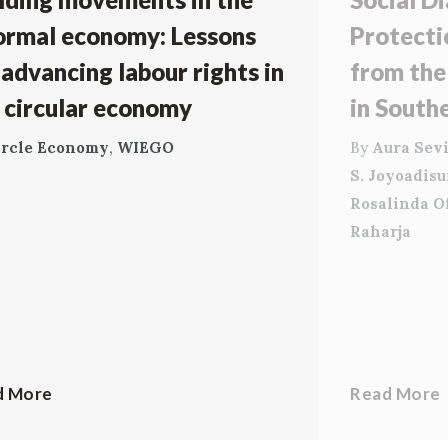
ormal economy: Lessons
Protecti
 advancing labour rights in
from the
 circular economy
in South
ircle Economy
,
WIEGO
By
Aura Sevi
S. Joyoadis
Rosalinda O
Raharja
d More
Read More