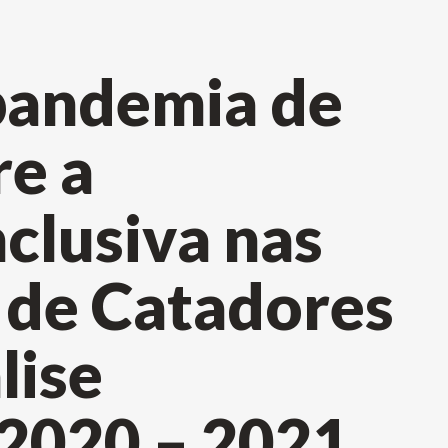
pandemia de
re a
clusiva nas
 de Catadores
lise
2020 – 2021