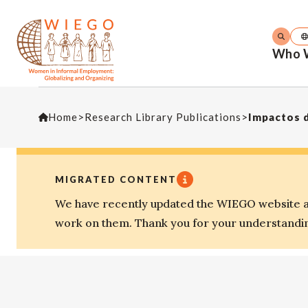
Who 
Home
>
Research Library Publications
>
MIGRATED CONTENT
We have recently updated the WIEGO website an
work on them. Thank you for your understandi