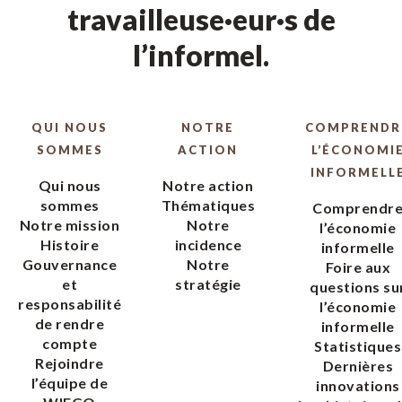
travailleuse·eur·s de
l’informel.
QUI NOUS
NOTRE
COMPRENDR
SOMMES
ACTION
L’ÉCONOMI
INFORMELL
Qui nous
Notre action
sommes
Thématiques
Comprendr
Notre mission
Notre
l’économie
Histoire
incidence
informelle
Gouvernance
Notre
Foire aux
et
stratégie
questions su
responsabilité
l’économie
de rendre
informelle
compte
Statistiques
Rejoindre
Dernières
l’équipe de
innovations