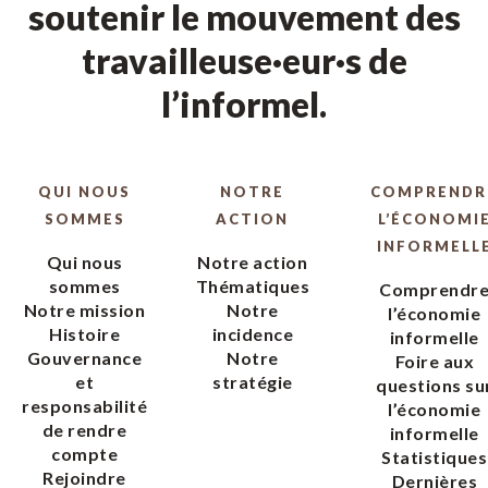
soutenir le mouvement des
travailleuse·eur·s de
l’informel.
QUI NOUS
NOTRE
COMPRENDR
SOMMES
ACTION
L’ÉCONOMI
INFORMELL
Qui nous
Notre action
sommes
Thématiques
Comprendr
Notre mission
Notre
l’économie
Histoire
incidence
informelle
Gouvernance
Notre
Foire aux
et
stratégie
questions su
responsabilité
l’économie
de rendre
informelle
compte
Statistiques
Rejoindre
Dernières