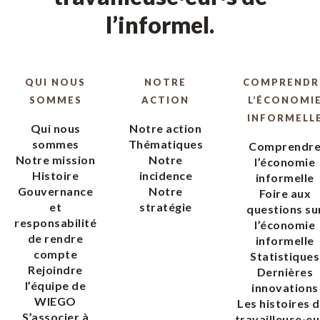
l’informel.
QUI NOUS
NOTRE
COMPRENDR
SOMMES
ACTION
L’ÉCONOMI
INFORMELL
Qui nous
Notre action
sommes
Thématiques
Comprendr
Notre mission
Notre
l’économie
Histoire
incidence
informelle
Gouvernance
Notre
Foire aux
et
stratégie
questions su
responsabilité
l’économie
de rendre
informelle
compte
Statistiques
Rejoindre
Dernières
l’équipe de
innovations
WIEGO
Les histoires 
S’associer à
travailleuse·eu