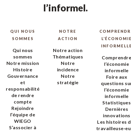
l’informel.
QUI NOUS
NOTRE
COMPRENDR
SOMMES
ACTION
L’ÉCONOMI
INFORMELL
Qui nous
Notre action
sommes
Thématiques
Comprendr
Notre mission
Notre
l’économie
Histoire
incidence
informelle
Gouvernance
Notre
Foire aux
et
stratégie
questions su
responsabilité
l’économie
de rendre
informelle
compte
Statistiques
Rejoindre
Dernières
l’équipe de
innovations
WIEGO
Les histoires 
S’associer à
travailleuse·eu