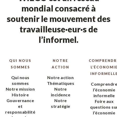
mondial consacré à
soutenir le mouvement des
travailleuse·eur·s de
l’informel.
QUI NOUS
NOTRE
COMPRENDR
SOMMES
ACTION
L’ÉCONOMI
INFORMELL
Qui nous
Notre action
sommes
Thématiques
Comprendr
Notre mission
Notre
l’économie
Histoire
incidence
informelle
Gouvernance
Notre
Foire aux
et
stratégie
questions su
responsabilité
l’économie