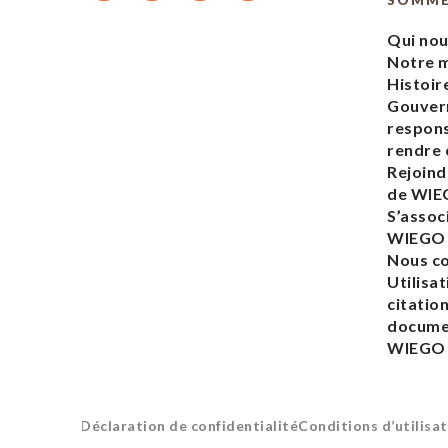
SOMM
Qui no
Notre m
Histoir
Gouver
respons
rendre
Rejoind
de WI
S’assoc
WIEGO
Nous c
Utilisat
citatio
docume
WIEGO
Déclaration de confidentialité
Conditions d’utilisat