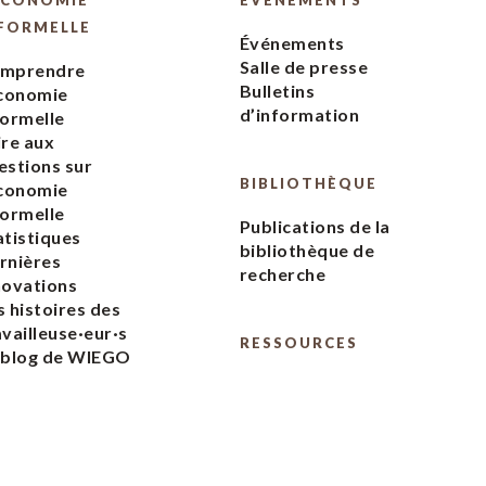
ÉCONOMIE
ÉVÉNEMENTS
FORMELLE
Événements
Salle de presse
mprendre
Bulletins
économie
d’information
formelle
ire aux
estions sur
BIBLIOTHÈQUE
économie
formelle
Publications de la
atistiques
bibliothèque de
rnières
recherche
novations
s histoires des
availleuse·eur·s
RESSOURCES
 blog de WIEGO