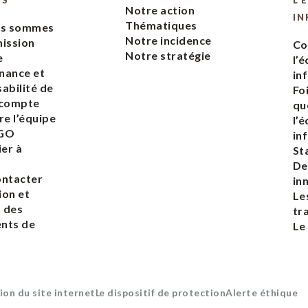
ES
L’
Notre action
IN
Thématiques
us sommes
Notre incidence
ission
Co
Notre stratégie
e
l’
nance et
in
abilité de
Fo
 compte
qu
re l’équipe
l’
EGO
in
ier à
St
De
ontacter
in
ion et
Le
n des
tr
nts de
Le
ion du site internet
Le dispositif de protection
Alerte éthique