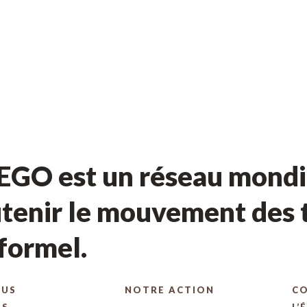
GO est un réseau mondia
tenir le mouvement des t
nformel.
OUS
NOTRE ACTION
C