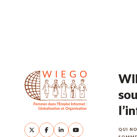
WIE
sou
l’i
QUI N