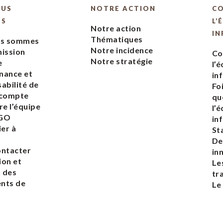
OUS
NOTRE ACTION
C
ES
L’
Notre action
IN
Thématiques
us sommes
Notre incidence
ission
Co
Notre stratégie
e
l’
nance et
in
abilité de
Fo
 compte
qu
re l’équipe
l’
EGO
in
ier à
St
De
ontacter
in
ion et
Le
n des
tr
nts de
Le