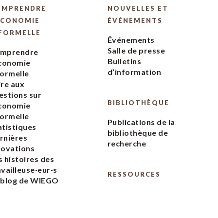
OMPRENDRE
NOUVELLES ET
ÉCONOMIE
ÉVÉNEMENTS
FORMELLE
Événements
Salle de presse
mprendre
Bulletins
économie
d’information
formelle
ire aux
estions sur
BIBLIOTHÈQUE
économie
formelle
Publications de la
atistiques
bibliothèque de
rnières
recherche
novations
s histoires des
availleuse·eur·s
RESSOURCES
 blog de WIEGO