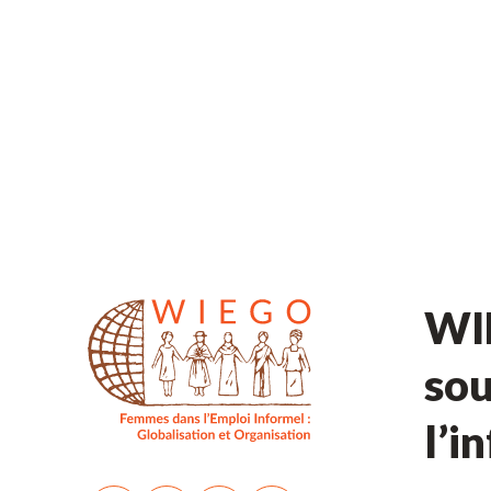
WIE
sou
l’i