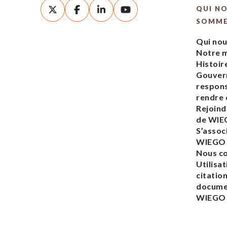
QUI N
SOMM
Qui no
Notre m
Histoir
Gouver
respons
rendre
Rejoind
de WI
S’assoc
WIEGO
Nous c
Utilisat
citatio
docume
WIEGO