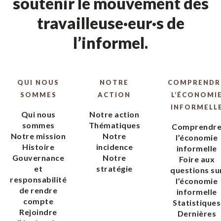
soutenir le mouvement des
travailleuse·eur·s de
l’informel.
QUI NOUS
NOTRE
COMPRENDR
SOMMES
ACTION
L’ÉCONOMI
INFORMELL
Qui nous
Notre action
sommes
Thématiques
Comprendr
Notre mission
Notre
l’économie
Histoire
incidence
informelle
Gouvernance
Notre
Foire aux
et
stratégie
questions su
responsabilité
l’économie
de rendre
informelle
compte
Statistiques
Rejoindre
Dernières