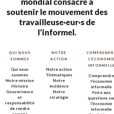
mondial consacré à
soutenir le mouvement des
travailleuse·eur·s de
l’informel.
QUI NOUS
NOTRE
COMPRENDR
SOMMES
ACTION
L’ÉCONOMI
INFORMELL
Qui nous
Notre action
sommes
Thématiques
Comprendr
Notre mission
Notre
l’économie
Histoire
incidence
informelle
Gouvernance
Notre
Foire aux
et
stratégie
questions su
responsabilité
l’économie
de rendre
informelle
compte