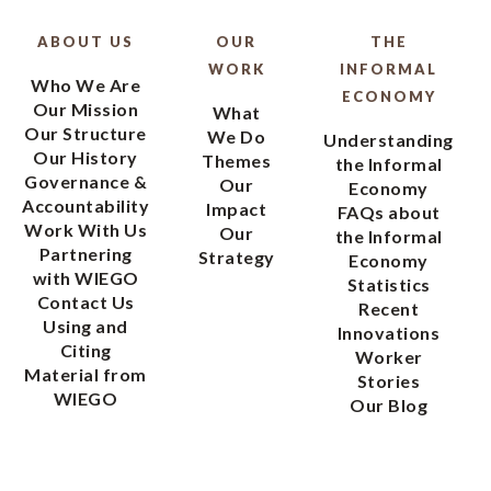
ABOUT US
OUR
THE
WORK
INFORMAL
Who We Are
ECONOMY
Our Mission
What
Our Structure
We Do
Understanding
Our History
Themes
the Informal
Governance &
Our
Economy
Accountability
Impact
FAQs about
Work With Us
Our
the Informal
Partnering
Strategy
Economy
with WIEGO
Statistics
Contact Us
Recent
Using and
Innovations
Citing
Worker
Material from
Stories
WIEGO
Our Blog