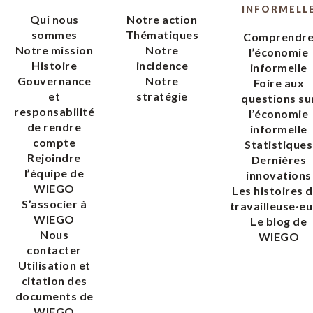
INFORMELL
Qui nous
Notre action
sommes
Thématiques
Comprendr
Notre mission
Notre
l’économie
Histoire
incidence
informelle
Gouvernance
Notre
Foire aux
et
stratégie
questions su
responsabilité
l’économie
de rendre
informelle
compte
Statistiques
Rejoindre
Dernières
l’équipe de
innovations
WIEGO
Les histoires 
S’associer à
travailleuse·eu
WIEGO
Le blog de
Nous
WIEGO
contacter
Utilisation et
citation des
documents de
WIEGO