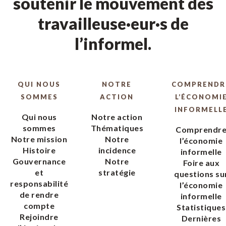
soutenir le mouvement des
travailleuse·eur·s de
l’informel.
QUI NOUS
NOTRE
COMPRENDR
SOMMES
ACTION
L’ÉCONOMI
INFORMELL
Qui nous
Notre action
sommes
Thématiques
Comprendr
Notre mission
Notre
l’économie
Histoire
incidence
informelle
Gouvernance
Notre
Foire aux
et
stratégie
questions su
responsabilité
l’économie
de rendre
informelle
compte
Statistiques
Rejoindre
Dernières