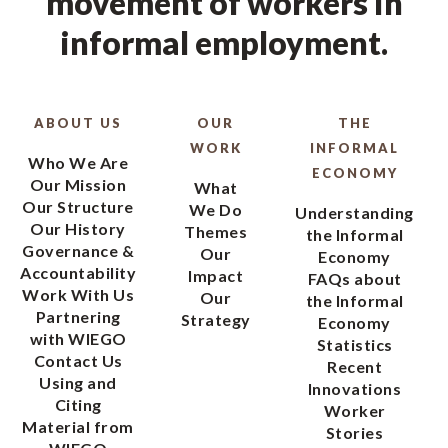
movement of workers in
informal employment.
ABOUT US
OUR
THE
WORK
INFORMAL
Who We Are
ECONOMY
Our Mission
What
Our Structure
We Do
Understanding
Our History
Themes
the Informal
Governance &
Our
Economy
Accountability
Impact
FAQs about
Work With Us
Our
the Informal
Partnering
Strategy
Economy
with WIEGO
Statistics
Contact Us
Recent
Using and
Innovations
Citing
Worker
Material from
Stories