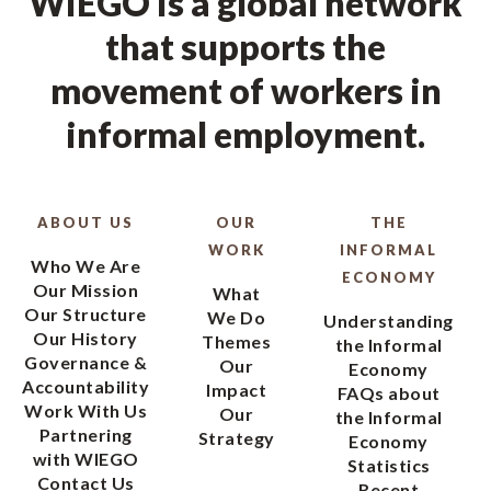
WIEGO is a global network
that supports the
movement of workers in
informal employment.
ABOUT US
OUR
THE
WORK
INFORMAL
Who We Are
ECONOMY
Our Mission
What
Our Structure
We Do
Understanding
Our History
Themes
the Informal
Governance &
Our
Economy
Accountability
Impact
FAQs about
Work With Us
Our
the Informal
Partnering
Strategy
Economy
with WIEGO
Statistics
Contact Us
Recent