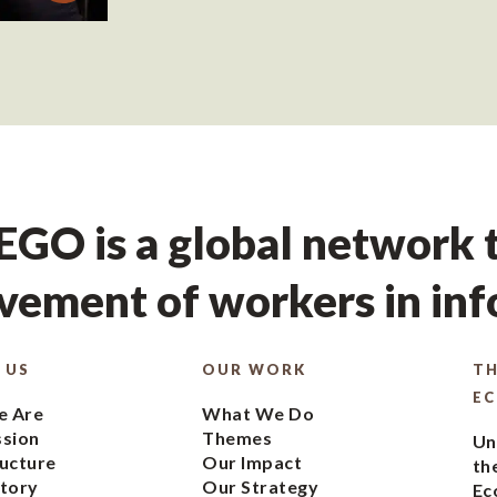
GO is a global network t
ement of workers in in
 US
OUR WORK
TH
E
 Are
What We Do
ssion
Themes
Un
ucture
Our Impact
th
tory
Our Strategy
Ec