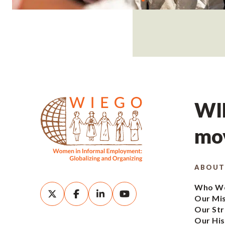
WIE
mov
ABOUT
Who We
Our Mi
Our Str
Our His