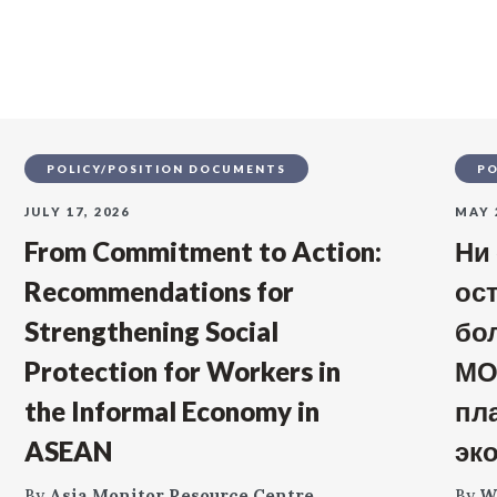
s
POLICY/POSITION DOCUMENTS
PO
JULY 17, 2026
MAY 
From Commitment to Action:
Ни
Recommendations for
ос
Strengthening Social
бо
Protection for Workers in
МО
the Informal Economy in
пл
ASEAN
эк
By
Asia Monitor Resource Centre
By
W