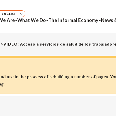
ENGLISH
We Are
What We Do
The Informal Economy
News 
s
>
VIDEO: Acceso a servicios de salud de los trabajador
d are in the process of rebuilding a number of pages. Yo
ng.