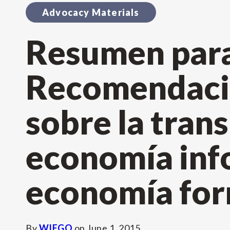
Advocacy Materials
Resumen para
Recomendació
sobre la trans
economía info
economía form
By
WIEGO
on
June 1, 2015