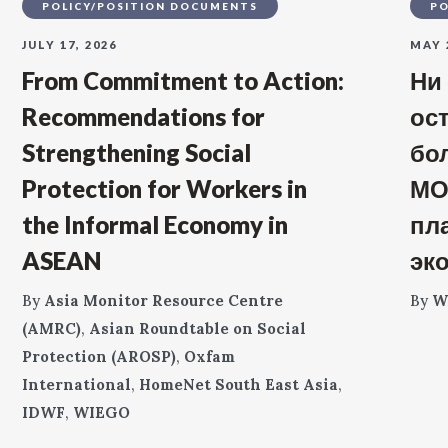
POLICY/POSITION DOCUMENTS
PO
JULY 17, 2026
MAY 
From Commitment to Action:
Ни
Recommendations for
ос
Strengthening Social
бо
Protection for Workers in
МО
the Informal Economy in
пл
ASEAN
эк
By
Asia Monitor Resource Centre
By
W
(AMRC)
,
Asian Roundtable on Social
Protection (AROSP)
,
Oxfam
International
,
HomeNet South East Asia
,
IDWF
,
WIEGO