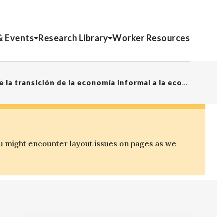
& Events
Research Library
Worker Resources
Resumen para las OBM – Recomendación del CIT sobre la transición de la economía informal a la economía formal, (No. 204)
u might encounter layout issues on pages as we