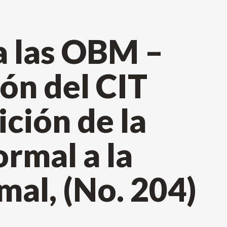
 las OBM –
n del CIT
ición de la
rmal a la
al, (No. 204)