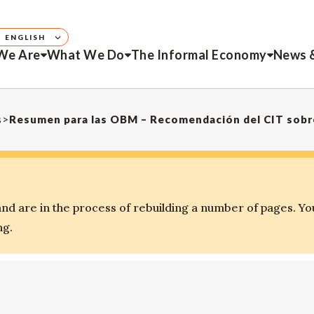
ENGLISH
We Are
What We Do
The Informal Economy
News 
s
>
d are in the process of rebuilding a number of pages. Yo
ng.