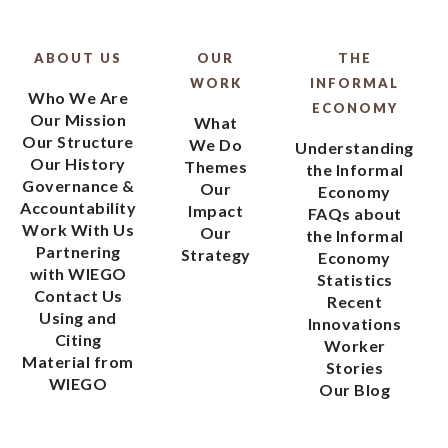
ABOUT US
OUR
THE
WORK
INFORMAL
Who We Are
ECONOMY
Our Mission
What
Our Structure
We Do
Understanding
Our History
Themes
the Informal
Governance &
Our
Economy
Accountability
Impact
FAQs about
Work With Us
Our
the Informal
Partnering
Strategy
Economy
with WIEGO
Statistics
Contact Us
Recent
Using and
Innovations
Citing
Worker
Material from
Stories
WIEGO
Our Blog