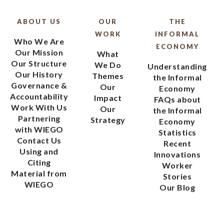
ABOUT US
OUR
THE
WORK
INFORMAL
Who We Are
ECONOMY
Our Mission
What
Our Structure
We Do
Understanding
Our History
Themes
the Informal
Governance &
Our
Economy
Accountability
Impact
FAQs about
Work With Us
Our
the Informal
Partnering
Strategy
Economy
with WIEGO
Statistics
Contact Us
Recent
Using and
Innovations
Citing
Worker
Material from
Stories
WIEGO
Our Blog