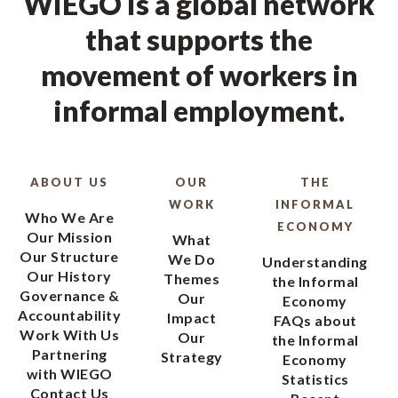
WIEGO is a global network
that supports the
movement of workers in
informal employment.
ABOUT US
OUR
THE
WORK
INFORMAL
Who We Are
ECONOMY
Our Mission
What
Our Structure
We Do
Understanding
Our History
Themes
the Informal
Governance &
Our
Economy
Accountability
Impact
FAQs about
Work With Us
Our
the Informal
Partnering
Strategy
Economy
with WIEGO
Statistics
Contact Us