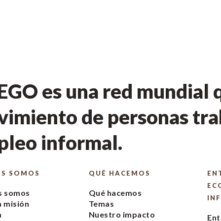
GO es una red mundial q
imiento de personas tra
leo informal.
ES SOMOS
QUÉ HACEMOS
EN
EC
s somos
Qué hacemos
IN
 misión
Temas
a
Nuestro impacto
Ent