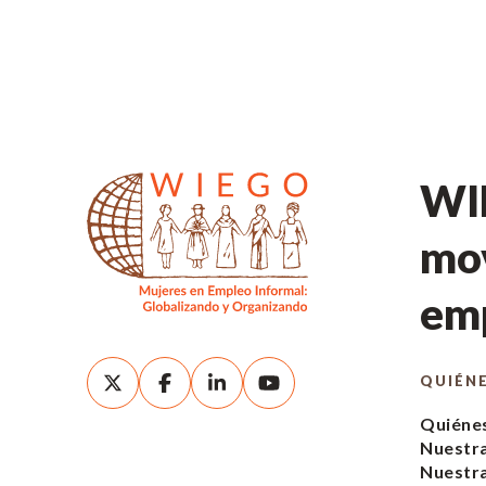
WIE
mov
emp
QUIÉN
Quiéne
Nuestra
Nuestr